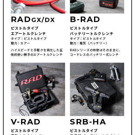
RAD
B-RAD
GX/DX
ピストルタイプ
ピストルタイプ
エアートルクレンチ
バッテリートルクレンチ
タイプ
ピストルタイプ
タイプ
ピストルタイプ
動力
エアー
動力
電気（バッテリー）
ハイスピードと手軽さを両立した圧
RADシリーズの特徴はそのままに、
倒的使い勝手のエアートルクレンチ
コードレスのバッテリー式レンチ
V-RAD
SRB-HA
ピストルタイプ
ピストルタイプ