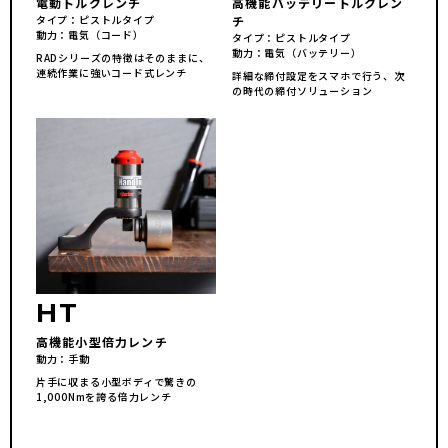
電動トルクレンチ
高機能バッテリートルクレン
タイプ
ピストルタイプ
チ
動力
電気（コード）
タイプ
ピストルタイプ
動力
電気（バッテリー）
RADシリーズの特徴はそのままに、
連続作業に強いコード式レンチ
詳細な締付設定をスマホで行う、次
の時代の締付ソリューション
HT
高機能小型倍力レンチ
動力
手動
片手に収まる小型ボディで驚きの
1,000Nmを誇る倍力レンチ